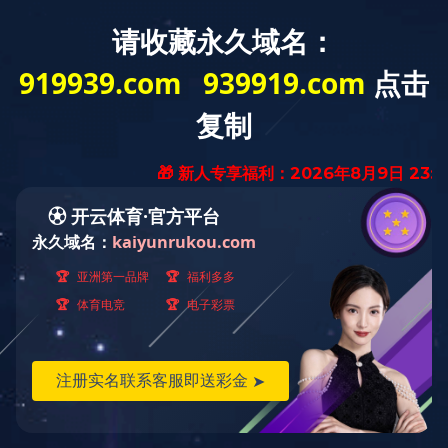
9U平台
24色大工具箱款（1805）
24色彩泥中提桶款
（1801）
共 1 页/2 条记录