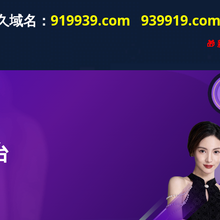
台
9U平台
9U(中国)一站式服务平台
粘土教程
电商平台