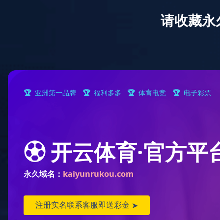
您好，欢迎访问博士爱文具官网！
网站首页
关于9U(中国)一站式服务平