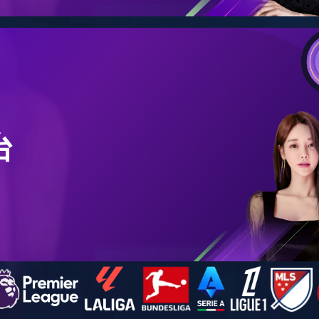
“爱在妇幼 健康童年”儿童
发布日期：2019-06-02 16:30
浏览
是花儿绽放的时节，六月是属于孩子们的节日。在六一儿童节到来之际，临
童节活动精彩绽放，9U平台的粘土老师和相关人员参加了此次活动，给